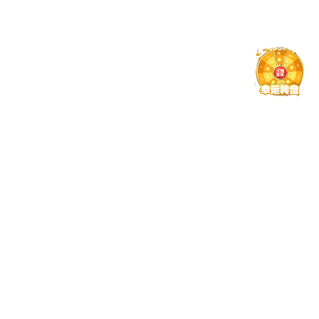
数据合规卓越平台
平台顺利通过 GDPR 与 ISO 多项认证，建立技术安全新标
准。