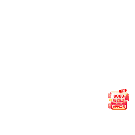
用户满意度大奖
好博体育(中国)官方网站-HAOBOSPORTS 用户活跃度与续访
率连续三年领先，综合评分稳定保持高位。
好博体育唯一官网 · 版本更新历史归档
我们记录每次进步，只为更稳定的赛事观看与数据服务。
2025 年