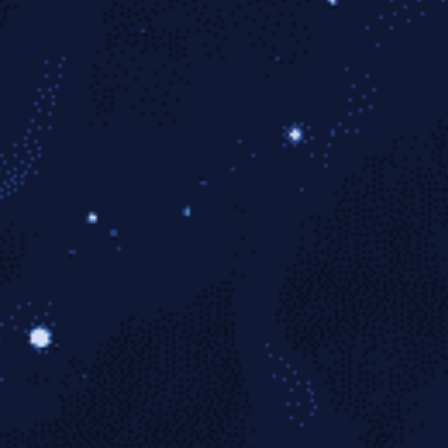
于任何一名攻击型选手来说，这样把握机会的能
贝拉尔迪以其出色的位置感和射门技术著称，在
速插上的速度，以及准确无误的一脚射门，将比
中，不仅展现了个人实力，也体现出团队战术配
值得注意的是，此次进球也进一步巩固了贝拉尔
内的重要攻击点，也是其他球队必须重点盯防的
使他继续成为赛季最佳射手候选之一。
3、AC米兰整体状态评估
尽管本场比赛只是一场常规联赛，但对于AC米兰
佳。球队近几轮联赛表现起伏不定，每当遇到强
别是在主场作战时，更应该展现出应有的气势与