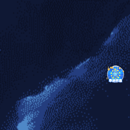
力至关重要。
面对空门时能够做到心态平稳。他凭借着快
分改写，为萨索洛取得领先。在这次进攻
合的重要性。
迪在意甲联赛中的地位。他不仅是萨索洛队
人物。在未来赛事中，保持这样的状态，将
而言，却反映出了他们当前整体状态的不
敌时，总是难以找回那种压制性的打法。特
斗志。