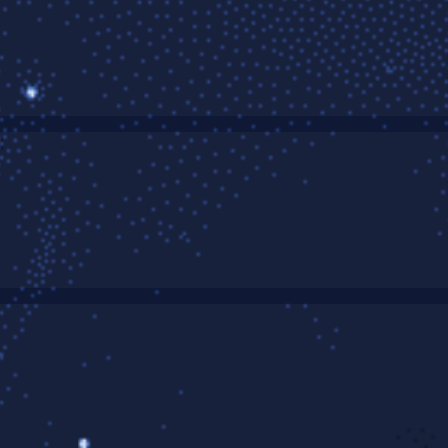
在意甲联赛中，AC米兰主场迎战萨索洛的比赛中，
出现在米兰球员亚沙里的失误，他在防守中出现
手。这一失误不仅让AC米兰在主场丢掉了领先优
四个方面详细分析这一事件，包括亚沙里的表现、
以及这场失利对球队未来的影响。
1、亚沙里的表现分析