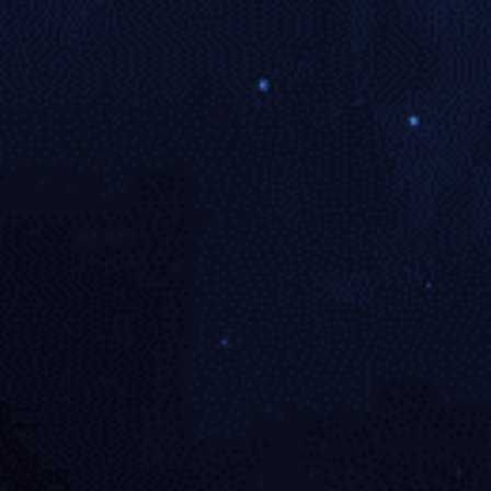
上一篇：
利雅得胜利主帅谈球队疲劳状态坦…
热门推荐
加内特谈库里追梦与科尔
米兰克星亚
拥抱时刻
尔迪推射
2026-05-25
2026-06-11