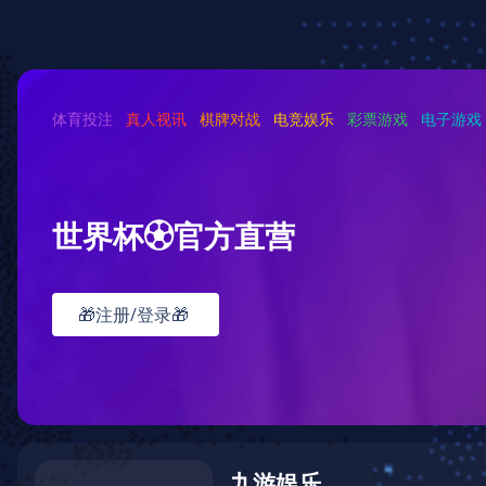
立即注册
好博体育唯一官网
官
育数据平台
好博体育唯一官网 OFFICIAL WEBSITE
自2022年创立以来，
好博体育唯一官网
致力于为
洲杯、LPL在内的热门赛事直播与数据服务，广
立即下载好博体育唯一官网APP