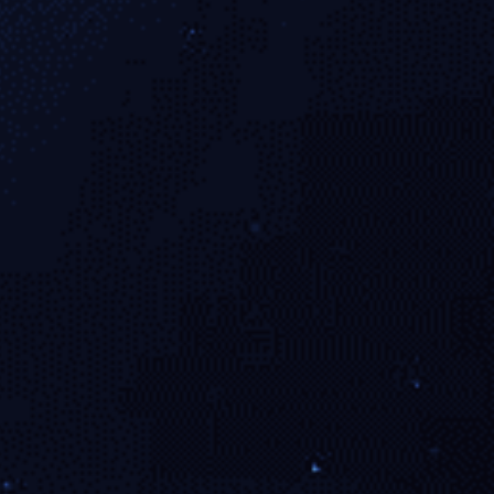
能够从失败中吸取经验教训，并积极寻求改
露头角，再度向冠军发起冲击。
”这一事件，我们看到足球比赛往往充满变
不论是哪支球队，都需要不断提高自身竞技
。
断磨合与提升，让每位队员都能发挥最大潜
就一定能迎来属于自己的光辉岁月！