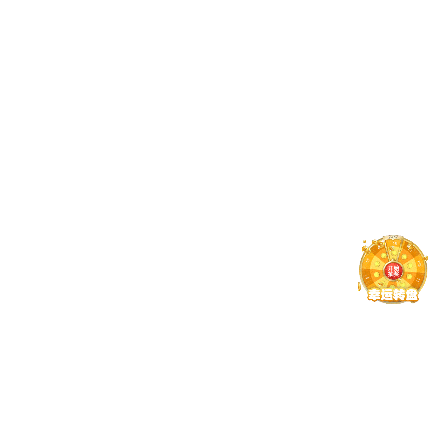
台正常秩序造成干扰。
版本更新记录
点击查看每次更新的重点改动，好博体育唯一官网将持续优
化用户体验。
v6.3.0 · 发布于 2025年10月
新增跨设备同步机制，收藏与偏好可随账号迁移。
推荐系统升级，结合用户习惯提供个性化赛事推荐。
新增教学视频栏目，涵盖常见赛制与操作流程，适合
好博体育(中国)官方网站-HAOBOSPORTS用户快速上